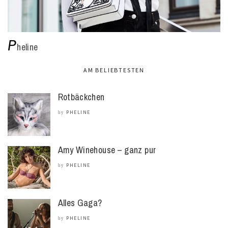
P
heline
AM BELIEBTESTEN
Rotbäckchen
PHELINE
by
Amy Winehouse – ganz pur
PHELINE
by
Alles Gaga?
PHELINE
by