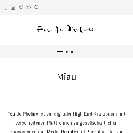
MENU
Miau
Fou de Pheline
ist ein digitaler High End Kratzbaum mit
verschiedenen Plattformen zu gesellschaftlichen
Phänomenen aus
Mode
,
Beauty
und
Popkultur
, der von