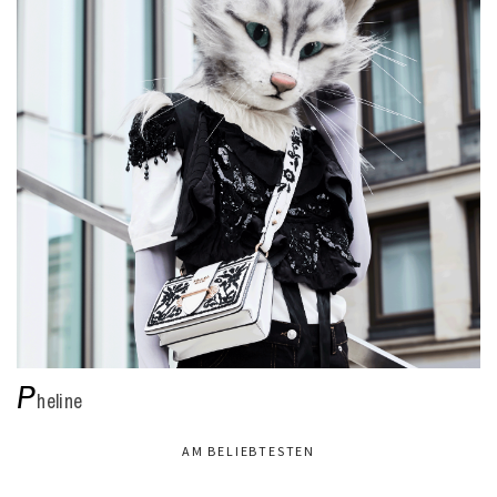
P
heline
AM BELIEBTESTEN