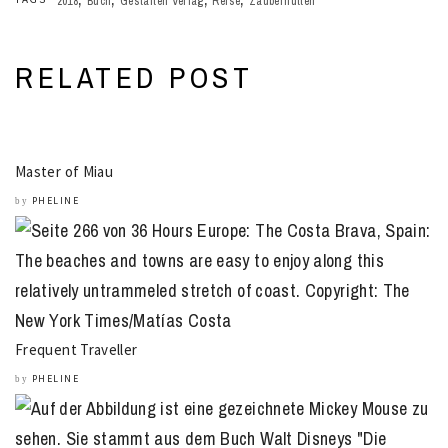
2018
Buch
Gestalten Verlag
Reise
Zauberhütten
RELATED POST
Master of Miau
PHELINE
by
Frequent Traveller
PHELINE
by