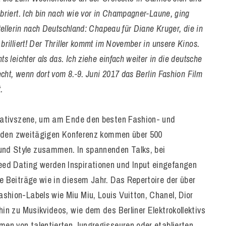
briert. Ich bin nach wie vor in Champagner-Laune, ging
tellerin nach Deutschland: Chapeau für Diane Kruger, die in
rilliert! Der Thriller kommt im November in unsere Kinos.
 leichter als das. Ich ziehe einfach weiter in die deutsche
echt, wenn dort vom 8.-9. Juni 2017 das Berlin Fashion Film
.
Kreativszene, um am Ende den besten Fashion- und
ndenden zweitägigen Konferenz kommen über 500
nd Style zusammen. In spannenden Talks, bei
ed Dating werden Inspirationen und Input eingefangen
e Beiträge wie in diesem Jahr. Das Repertoire der über
shion-Labels wie Miu Miu, Louis Vuitton, Chanel, Dior
hin zu Musikvideos, wie dem des Berliner Elektrokollektivs
mmen von talentierten Jungregisseuren oder etablierten