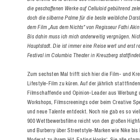
die geschaffenen Werke auf Celluloid gebührend zele
doch die silberne Palme für die beste weibliche Dars
dem Film „Aus dem Nichts“ von Regisseur Fathi Akin b
Bis dahin muss ich mich anderweitig vergnügen. Nichts
Hauptstadt. Die ist immer eine Reise wert und erst r
Festival im Columbia Theater in Kreuzberg stattfindet
Zum sechsten Mal trifft sich hier die Film- und 
Lifestyle-Film zu küren. Auf der jährlich stattfi
Filmschaffende und Opinion-Leader aus Werbung u
Workshops, Filmscreenings oder beim Creative Spe
und neue Talente entdeckt. Noch nie gab es so viel
900 Wettbewerbsfilme reicht von den großen Highfa
und Burberry über Streetstyle-Marken wie Nike bis 
Moderat zu ihrem Hit ‚Eating Hooks‘. Sie alle sta