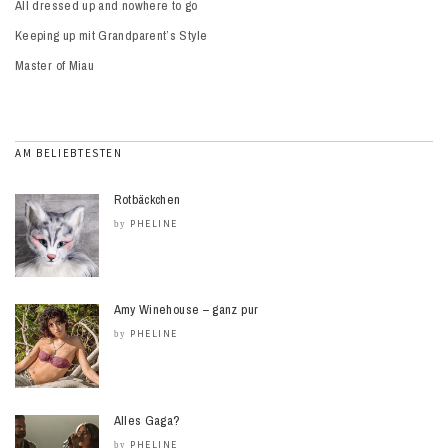
All dressed up and nowhere to go
Keeping up mit Grandparent’s Style
Master of Miau
AM BELIEBTESTEN
Rotbäckchen
PHELINE
by
Amy Winehouse – ganz pur
PHELINE
by
Alles Gaga?
PHELINE
by